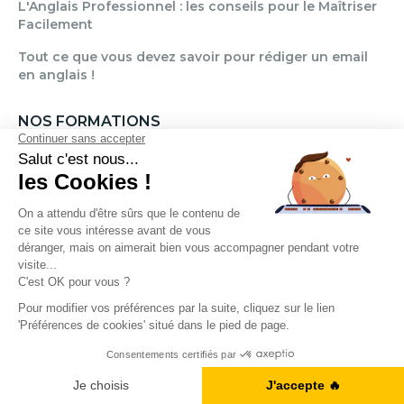
L'Anglais Professionnel : les conseils pour le Maîtriser
Facilement
Tout ce que vous devez savoir pour rédiger un email
en anglais !
NOS FORMATIONS
Formation Anglais Général
Formation Anglais Professionnel
Formation Allemand
Formation Espagnol
Formation Italien
Formation FLE
A1, B2, C1... Vous en êtes où ?
Je fais le test
OÙ CHERCHEZ-VOUS DES COURS D'ANGLAIS ?
Paris
Marseille
Lille
Strasbourg
Bordeaux
Grenoble
Angers