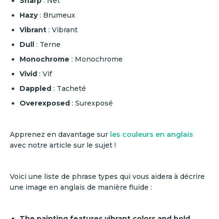
Sharp
: Net
Hazy
: Brumeux
Vibrant
: Vibrant
Dull
: Terne
Monochrome
: Monochrome
Vivid
: Vif
Dappled
: Tacheté
Overexposed
: Surexposé
Apprenez en davantage sur
les couleurs en anglais
avec notre article sur le sujet !
Voici une liste de phrase types qui vous aidera à décrire
une image en anglais de manière fluide :
The painting features vibrant colors and bold