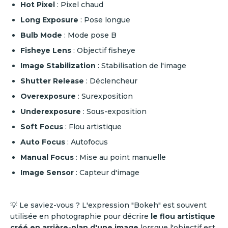
Hot Pixel
: Pixel chaud
Long Exposure
: Pose longue
Bulb Mode
: Mode pose B
Fisheye Lens
: Objectif fisheye
Image Stabilization
: Stabilisation de l'image
Shutter Release
: Déclencheur
Overexposure
: Surexposition
Underexposure
: Sous-exposition
Soft Focus
: Flou artistique
Auto Focus
: Autofocus
Manual Focus
: Mise au point manuelle
Image Sensor
: Capteur d'image
💡 Le saviez-vous ? L'expression "Bokeh" est souvent
utilisée en photographie pour décrire
le flou artistique
créé en arrière-plan d'une image
lorsque l'objectif est