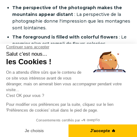
The perspective of the photograph makes the
mountains appear distant
: La perspective de la
photographie donne l'impression que les montagnes
sont lointaines.
The foreground is filled with colorful flowers
: Le
premier plan est rempli de fleurs colorées.
The background of the image shows a serene
beach scene
: L'arrière-plan de l'image montre une
scène de plage sereine.
This picture captures the essence of the bustling
city life
: Cette photo capture l'essence de la vie
animée en ville.
The central focus of the artwork is a striking
portrait
: La mise au point centrale de l'œuvre est un
portrait frappant.
Obtenez votre Ebook gratuit
The edges of the photograph are slightly blurred
:
Je télécharge l'ebook
Les bords de la photographie sont légèrement flous.
The hazy atmosphere adds a dreamy quality to