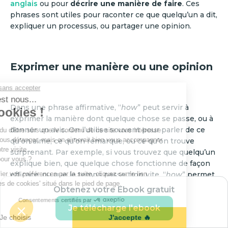
anglais
ou pour
décrire une manière de faire
. Ces
phrases sont utiles pour raconter ce que quelqu’un a dit,
expliquer un processus, ou partager une opinion.
Exprimer une manière ou une opinion
Dans une phrase affirmative, “
how
” peut servir à
exprimer la manière dont quelque chose se passe, ou à
donner un avis. On l’utilise souvent pour parler de ce
qu’on aime, ce qu’on remarque, ou ce qu’on trouve
surprenant. Par exemple, si vous trouvez que quelqu’un
explique bien, que quelque chose fonctionne de façon
efficace, ou que le temps passe trop vite, “
how
” permet
d’exprimer cette impression.
Obtenez votre Ebook gratuit
C’est un outil très courant en anglais pour commenter
Je télécharge l'ebook
une situation ou une action, sans forcément poser de
question. Il permet de
donner du relief à votre phrase
,