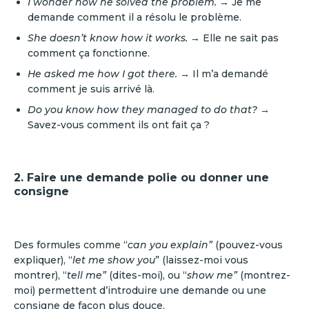
I wonder how he solved the problem.
→ Je me
demande comment il a résolu le problème.
She doesn’t know how it works.
→ Elle ne sait pas
comment ça fonctionne.
He asked me how I got there.
→ Il m’a demandé
comment je suis arrivé là.
Do you know how they managed to do that?
→
Savez-vous comment ils ont fait ça ?
2. Faire une demande polie ou donner une
consigne
Des formules comme “
can you explain”
(pouvez-vous
expliquer), “
let me show you
” (laissez-moi vous
montrer), “
tell me”
(dites-moi), ou “
show me”
(montrez-
moi) permettent d’introduire une demande ou une
consigne de façon plus douce.