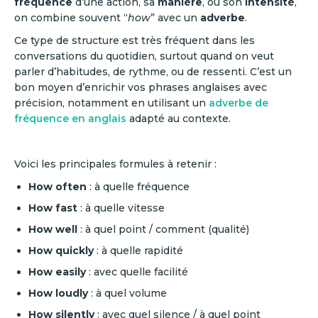
fréquence
d’une action, sa
manière
, ou son
intensité
,
on combine souvent “
how
” avec un
adverbe
.
Ce type de structure est très fréquent dans les
conversations du quotidien, surtout quand on veut
parler d’habitudes, de rythme, ou de ressenti. C’est un
bon moyen d’enrichir vos phrases anglaises avec
précision, notamment en utilisant un
adverbe de
fréquence en anglais
adapté au contexte.
Voici les principales formules à retenir :
How often
: à quelle fréquence
How fast
: à quelle vitesse
How well
: à quel point / comment (qualité)
How quickly
: à quelle rapidité
How easily
: avec quelle facilité
How loudly
: à quel volume
How silently
: avec quel silence / à quel point