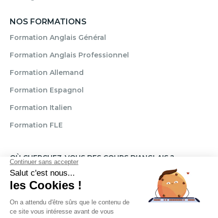
NOS FORMATIONS
Formation Anglais Général
Formation Anglais Professionnel
Formation Allemand
Formation Espagnol
Formation Italien
Formation FLE
OÙ CHERCHEZ-VOUS DES COURS D'ANGLAIS ?
Paris
Marseille
Lille
Strasbourg
Bordeaux
Grenoble
Angers
Narbonne
Rouen
Aix-en-Provence
Montpellier
Lyon
Toulouse
Nice
Rennes
Nantes
Brignais
Reims
Clamart