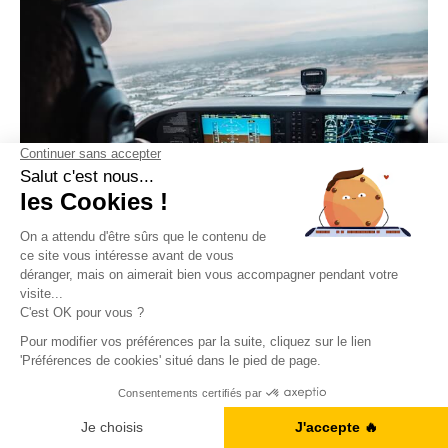
L’anglais est encore la
langue officielle de l’aviation
Obtenez votre Ebook gratuit
civile
. L’OACI (Organisation de l’Aviation Civile
Internationale) impose notamment un
niveau d’anglais
Je télécharge l'ebook
minimum
à tous les pilotes et contrôleurs, quel que soit