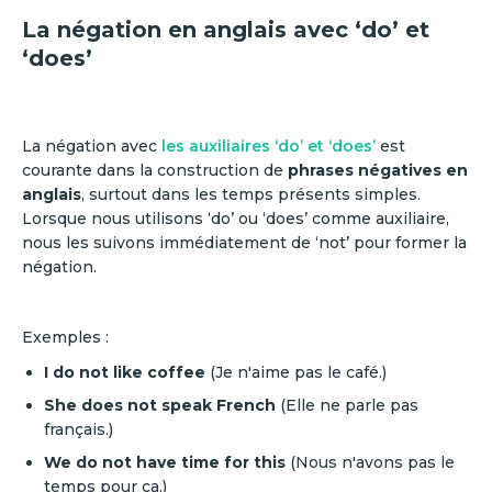
La négation en anglais avec ‘do’ et
‘does’
La négation avec
les auxiliaires ‘do’ et ‘does’
est
courante dans la construction de
phrases négatives en
anglais
, surtout dans les temps présents simples.
Lorsque nous utilisons ‘do’ ou ‘does’ comme auxiliaire,
nous les suivons immédiatement de ‘not’ pour former la
négation.
Exemples :
I do not like coffee
(Je n'aime pas le café.)
She does not speak French
(Elle ne parle pas
français.)
We do not have time for this
(Nous n'avons pas le
temps pour ça.)