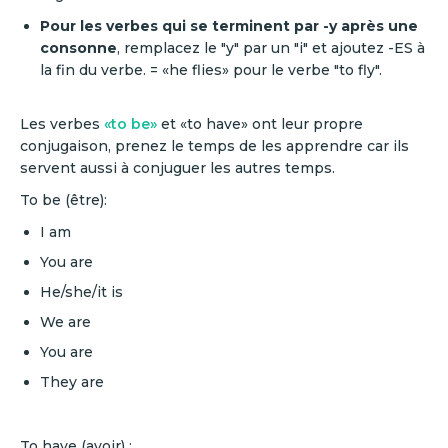
Pour les verbes qui se terminent par -y après une
consonne
, remplacez le "y" par un "i" et ajoutez -ES à
la fin du verbe. = «he flies» pour le verbe "to fly".
Les verbes
«to be»
et «to have» ont leur propre
conjugaison, prenez le temps de les apprendre car ils
servent aussi à conjuguer les autres temps.
To be (être):
I am
You are
He/she/it is
We are
You are
They are
To have (avoir) :