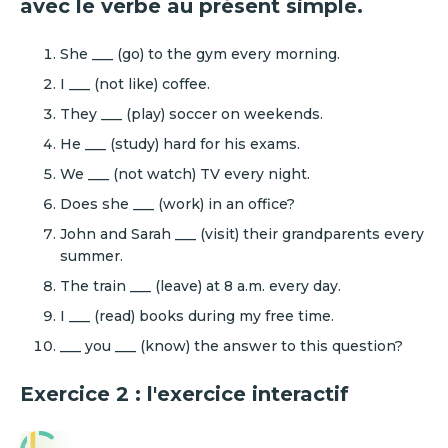
avec le verbe au présent simple.
She ___ (go) to the gym every morning.
I ___ (not like) coffee.
They ___ (play) soccer on weekends.
He ___ (study) hard for his exams.
We ___ (not watch) TV every night.
Does she ___ (work) in an office?
John and Sarah ___ (visit) their grandparents every
summer.
The train ___ (leave) at 8 a.m. every day.
I ___ (read) books during my free time.
___ you ___ (know) the answer to this question?
Exercice 2 : l'exercice interactif