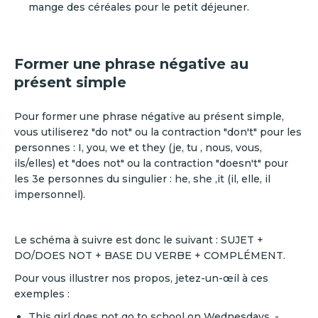
mange des céréales pour le petit déjeuner.
Former une phrase négative au
présent simple
Pour former une phrase négative au présent simple,
vous utiliserez "do not" ou la contraction "don't" pour les
personnes : I, you, we et they (je, tu , nous, vous,
ils/elles) et "does not" ou la contraction "doesn't" pour
les 3e personnes du singulier : he, she ,it (il, elle, il
impersonnel).
Le schéma à suivre est donc le suivant : SUJET +
DO/DOES NOT + BASE DU VERBE + COMPLÉMENT.
Pour vous illustrer nos propos, jetez-un-œil à ces
exemples :
This girl does not go to school on Wednesdays. -