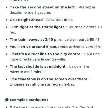
à pied d’ici.
Take the second street on the left.
: Prenez la
deuxième rue à gauche.
Go straight ahead.
: Allez tout droit.
Turn right at the traffic lights.
: Tournez à droite au
feu.
The train leaves at 3:45 p.m.
: Le train part à 15h45.
You’ll arrive around 6 p.m.
: Vous arriverez vers 18h.
There’s a direct line to the city centre.
: Il y a une
ligne directe vers le centre-ville.
The last shuttle is at midnight.
: La dernière
navette est à minuit.
The timetable is on the screen over there.
:
L’horaire est affiché sur l’écran là-bas.
🎓 Exemples pratiques :
Take the blue metro line and get off at Central