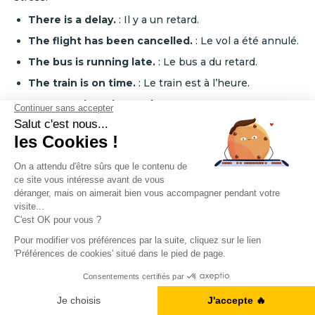
There is a delay.
: Il y a un retard.
The flight has been cancelled.
: Le vol a été annulé.
The bus is running late.
: Le bus a du retard.
The train is on time.
: Le train est à l’heure.
Your gate has changed.
: Votre porte
d’embarquement a changé.
There has been a schedule change.
: Il y a eu un
changement d’horaire.
We are sorry for the inconvenience.
: Nous
sommes désolés pour le désagrément.
You can take the next shuttle at 4 p.m.
: Vous
pouvez prendre la prochaine navette à 16h.
We’re looking for a solution.
: Nous cherchons une
Obtenez votre Ebook gratuit
solution.
Thank you for your patience.
Je télécharge l'ebook
: Merci de votre
patience.