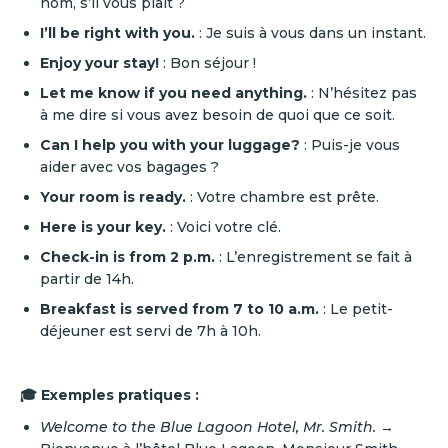
nom, s’il vous plaît ?
I’ll be right with you.
: Je suis à vous dans un instant.
Enjoy your stay!
: Bon séjour !
Let me know if you need anything.
: N’hésitez pas
à me dire si vous avez besoin de quoi que ce soit.
Can I help you with your luggage?
: Puis-je vous
aider avec vos bagages ?
Your room is ready.
: Votre chambre est prête.
Here is your key.
: Voici votre clé.
Check-in is from 2 p.m.
: L’enregistrement se fait à
partir de 14h.
Breakfast is served from 7 to 10 a.m.
: Le petit-
déjeuner est servi de 7h à 10h.
🎓 Exemples pratiques :
Welcome to the Blue Lagoon Hotel, Mr. Smith.
→