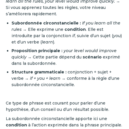
learn all the rules, your level would improve quickly.
→
Si vous apprenez toutes les règles, votre niveau
s’améliorera rapidement.
Subordonnée circonstancielle :
If you learn all the
rules
→ Elle exprime une
condition
. Elle est
introduite par la conjonction
if
, suivie d’un sujet (
you
)
et d’un verbe (
learn
).
Proposition principale :
your level would improve
quickly
→ Cette partie dépend du
scénario
exprimé
dans la subordonnée.
Structure grammaticale :
conjonction + sujet +
verbe →
if + you + learn
→ conforme à la règle d’une
subordonnée circonstancielle.
Ce type de phrase est courant pour parler d’une
hypothèse, d’un conseil ou d’un résultat possible.
La subordonnée circonstancielle apporte ici une
condition
à l’action exprimée dans la phrase principale.