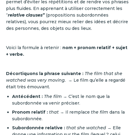
permet d’éviter les répétitions et de rendre vos phrases
plus fluides. En apprenant à utiliser correctement les
“
relative clauses”
(propositions subordonnées
relatives), vous pourrez mieux relier des idées et décrire
des personnes, des objets ou des lieux.
Voici la formule à retenir :
nom + pronom relatif + sujet
+ verbe.
Décortiquons la phrase suivante :
The film that she
watched was very moving.
→ Le film qu’elle a regardé
était très émouvant.
Antécédent :
The film
→ C’est le nom que la
subordonnée va venir préciser.
Pronom relatif :
that
→ Il remplace
the film
dans la
subordonnée.
Subordonnée relative :
that she watched
→ Elle
donne une information sur
the film
(lequel ? celui