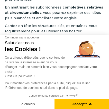
En maîtrisant les subordonnées
complétives
,
relatives
et
circonstancielles
, vous pourrez exprimer des idées
plus nuancées et améliorer votre anglais.
Gardez en tête les structures clés, et entraînez-vous
régulièrement pour les utiliser sans hésiter.
A1, B2, C1... Vous en êtes où ?
Faites le point sur votre niveau d'anglais en
quelques minutes.
A1, B2, C1... Vous en êtes où ?
Je fais le test
Je fais le test