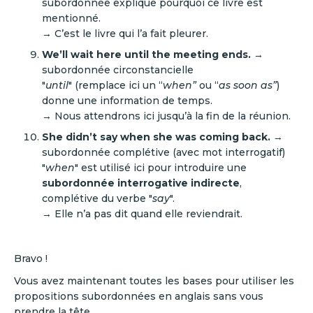
subordonnée explique pourquoi ce livre est
mentionné.
→ C’est le livre qui l’a fait pleurer.
We’ll wait here until the meeting ends.
→
subordonnée circonstancielle
"
until
" (remplace ici un “
when”
ou “
as soon as”
)
donne une information de temps.
→ Nous attendrons ici jusqu’à la fin de la réunion.
She didn’t say when she was coming back.
→
subordonnée complétive (avec mot interrogatif)
"
when
" est utilisé ici pour introduire une
subordonnée interrogative indirecte
,
complétive du verbe "
say
".
→ Elle n’a pas dit quand elle reviendrait.
Bravo !
Vous avez maintenant toutes les bases pour utiliser les
propositions subordonnées en anglais sans vous
prendre la tête.