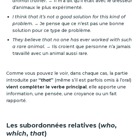
animal trainer.
→ Il m’a dit qu’il était avec le dresseur
d’animaux le plus expérimenté.
I think that it’s not a good solution for this kind of
problem.
→ Je pense que ce n’est pas une bonne
solution pour ce type de problème.
They believe that no one has ever worked with such
a rare animal.
→ Ils croient que personne n’a jamais
travaillé avec un animal aussi rare.
Comme vous pouvez le voir, dans chaque cas, la partie
introduite par
“
that
”
(même s’il est parfois omis à l’oral)
vient compléter le verbe principal
, elle apporte une
information, une pensée, une croyance ou un fait
rapporté.
Les subordonnées relatives (
who
,
which
,
that
)