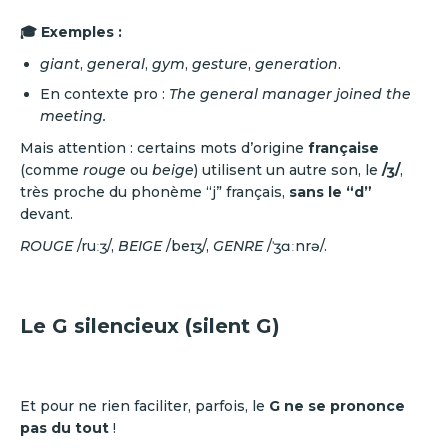
🎓 Exemples :
giant
,
general
,
gym
,
gesture
,
generation
.
En contexte pro :
The general manager joined the
meeting.
Mais attention : certains mots d’origine
française
(comme
rouge
ou
beige
) utilisent un autre son, le
/ʒ/
,
très proche du phonème “j” français,
sans le “d”
devant.
ROUGE
/ruːʒ/,
BEIGE
/beɪʒ/,
GENRE
/ˈʒɑːnrə/.
Le G silencieux (silent G)
Et pour ne rien faciliter, parfois, le
G ne se prononce
pas du tout
!