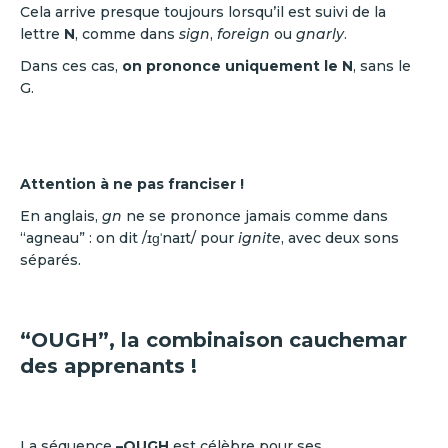
Cela arrive presque toujours lorsqu’il est suivi de la
lettre
N
, comme dans
sign
,
foreign
ou
gnarly
.
Dans ces cas,
on prononce uniquement le N
, sans le
G.
Attention à ne pas franciser !
En anglais,
gn
ne se prononce jamais comme dans
“agneau” : on dit /ɪɡˈnaɪt/ pour
ignite
, avec deux sons
séparés.
“OUGH”, la combinaison cauchemar
des apprenants !
La séquence
–OUGH
est célèbre pour ses