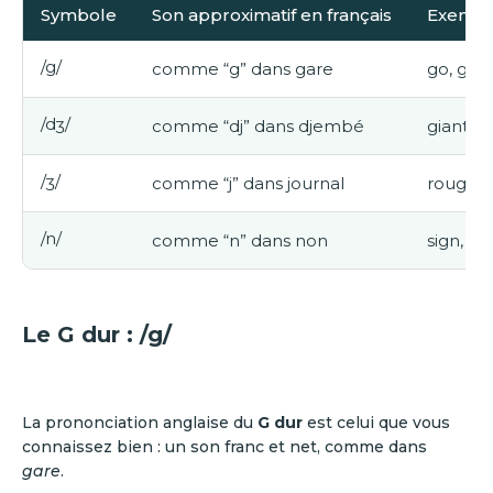
Symbole
Son approximatif en français
Exempl
/g/
comme “g” dans gare
go, gol
/dʒ/
comme “dj” dans djembé
giant, 
/ʒ/
comme “j” dans journal
rouge, 
/n/
comme “n” dans non
sign, fo
Le G dur : /g/
La prononciation anglaise du
G dur
est celui que vous
connaissez bien : un son franc et net, comme dans
gare
.