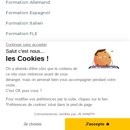
Formation Allemand
Formation Espagnol
Formation Italien
Formation FLE
OÙ CHERCHEZ-VOUS DES COURS D'ANGLAIS ?
Paris
Marseille
Lille
Strasbourg
Bordeaux
Grenoble
Angers
Narbonne
Rouen
Aix-en-Provence
Montpellier
Lyon
Toulouse
Nice
Rennes
Nantes
Brignais
Reims
Clamart
Brest
A1, B2, C1... Vous en êtes où ?
Règlement
Mentions légales
CGU / CGV
Je fais le test
Politique de confidentialité
Transparence Témoignages
Droits d'auteur © 2025. Cercle des langues. Tous droits réservés.