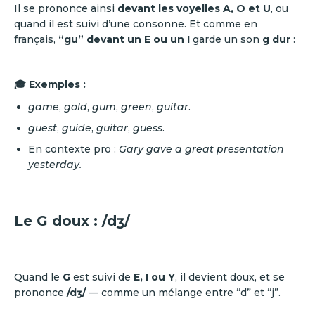
Il se prononce ainsi
devant les voyelles A, O et U
, ou
quand il est suivi d’une consonne. Et comme en
français,
“gu” devant un E ou un I
garde un son
g dur
:
🎓 Exemples :
game
,
gold
,
gum
,
green
,
guitar
.
guest
,
guide
,
guitar
,
guess
.
En contexte pro :
Gary gave a great presentation
yesterday.
Le G doux : /dʒ/
Quand le
G
est suivi de
E, I ou Y
, il devient doux, et se
prononce
/dʒ/
— comme un mélange entre “d” et “j”.