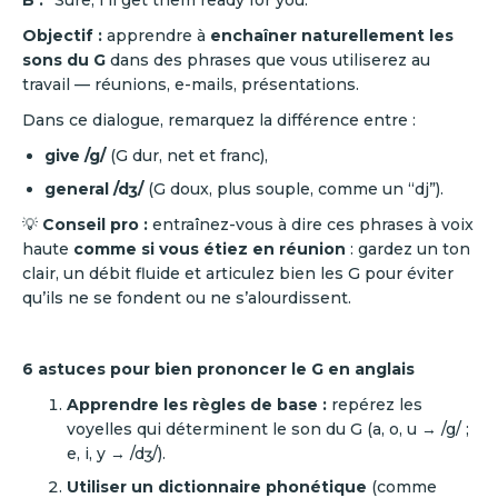
B :
“Sure, I’ll get them ready for you.”
Objectif :
apprendre à
enchaîner naturellement les
sons du G
dans des phrases que vous utiliserez au
travail — réunions, e-mails, présentations.
Dans ce dialogue, remarquez la différence entre :
give /g/
(G dur, net et franc),
general /dʒ/
(G doux, plus souple, comme un “dj”).
💡
Conseil pro :
entraînez-vous à dire ces phrases à voix
haute
comme si vous étiez en réunion
: gardez un ton
clair, un débit fluide et articulez bien les G pour éviter
qu’ils ne se fondent ou ne s’alourdissent.
6 astuces pour bien prononcer le G en anglais
Apprendre les règles de base :
repérez les
voyelles qui déterminent le son du G (a, o, u → /g/ ;
e, i, y → /dʒ/).
Utiliser un dictionnaire phonétique
(comme