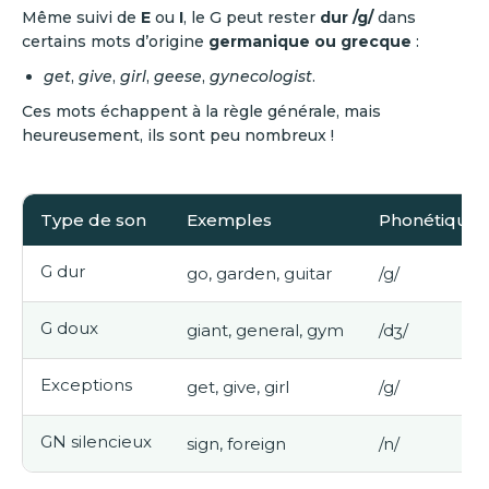
Même suivi de
E
ou
I
, le G peut rester
dur /g/
dans
certains mots d’origine
germanique ou grecque
:
get
,
give
,
girl
,
geese
,
gynecologist
.
Ces mots échappent à la règle générale, mais
heureusement, ils sont peu nombreux !
Type de son
Exemples
Phonétique
G dur
go, garden, guitar
/g/
G doux
giant, general, gym
/dʒ/
Exceptions
get, give, girl
/g/
GN silencieux
sign, foreign
/n/