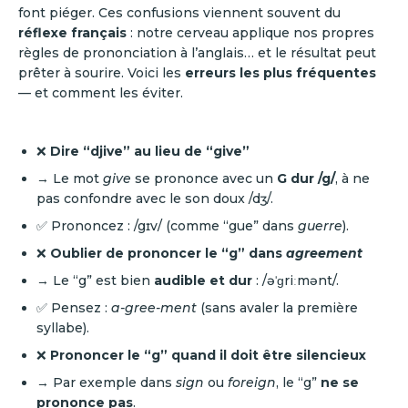
font piéger. Ces confusions viennent souvent du
réflexe français
: notre cerveau applique nos propres
règles de prononciation à l’anglais… et le résultat peut
prêter à sourire. Voici les
erreurs les plus fréquentes
— et comment les éviter.
❌
Dire “djive” au lieu de “give”
→ Le mot
give
se prononce avec un
G dur /g/
, à ne
pas confondre avec le son doux /dʒ/.
✅ Prononcez : /gɪv/ (comme “gue” dans
guerre
).
❌
Oublier de prononcer le “g” dans
agreement
→ Le “g” est bien
audible et dur
: /əˈɡriːmənt/.
✅ Pensez :
a-gree-ment
(sans avaler la première
syllabe).
❌
Prononcer le “g” quand il doit être silencieux
→ Par exemple dans
sign
ou
foreign
, le “g”
ne se
prononce pas
.