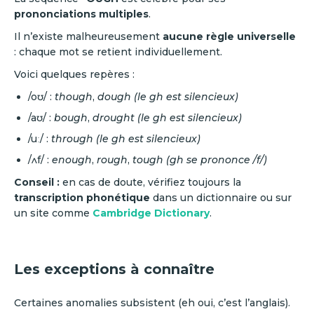
prononciations multiples
.
Il n’existe malheureusement
aucune règle universelle
: chaque mot se retient individuellement.
Voici quelques repères :
/oʊ/ :
though
,
dough (le gh est silencieux)
/aʊ/ :
bough
,
drought (le gh est silencieux)
/uː/ :
through (le gh est silencieux)
/ʌf/ :
enough
,
rough
,
tough (gh se prononce /f/)
Conseil :
en cas de doute, vérifiez toujours la
transcription phonétique
dans un dictionnaire ou sur
un site comme
Cambridge Dictionary
.
Les exceptions à connaître
Certaines anomalies subsistent (eh oui, c’est l’anglais).