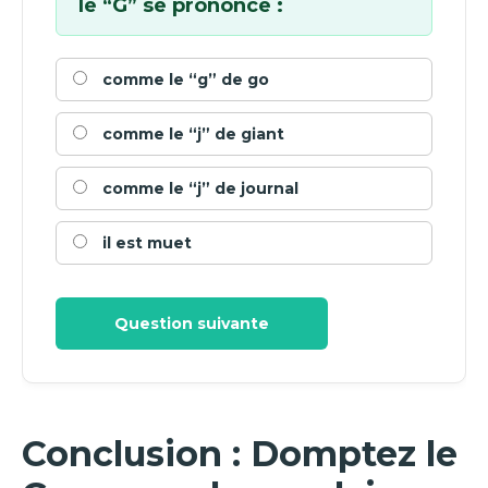
le “G” se prononce :
comme le “g” de go
comme le “j” de giant
comme le “j” de journal
il est muet
Question suivante
Conclusion : Domptez le