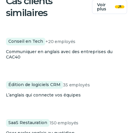
Cas clients
Voir
plus
similaires
VO2 Group
Conseil en Tech
+20
employés
Communiquer en anglais avec des entreprises du
CAC40
JustRelate
Édition de logiciels CRM
35
employés
L’anglais qui connecte vos équipes
Zenchef
SaaS Restauration
150
employés
Oser parler anglais au quotidien