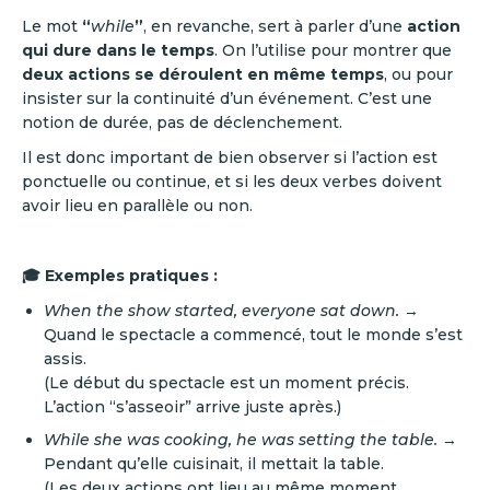
Le mot
“
while
”
, en revanche, sert à parler d’une
action
qui dure dans le temps
. On l’utilise pour montrer que
deux actions se déroulent en même temps
, ou pour
insister sur la continuité d’un événement. C’est une
notion de durée, pas de déclenchement.
Il est donc important de bien observer si l’action est
ponctuelle ou continue, et si les deux verbes doivent
avoir lieu en parallèle ou non.
🎓 Exemples pratiques :
When the show started, everyone sat down.
→
Quand le spectacle a commencé, tout le monde s’est
assis.
(Le début du spectacle est un moment précis.
L’action “s’asseoir” arrive juste après.)
While she was cooking, he was setting the table.
→
Pendant qu’elle cuisinait, il mettait la table.
(Les deux actions ont lieu au même moment,