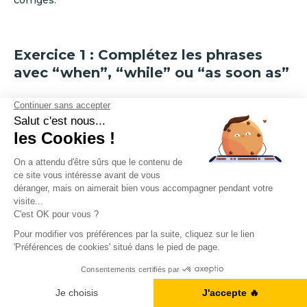
Exercice 1 : Complétez les phrases
avec “when”, “while” ou “as soon as”
Choisissez le mot qui convient le mieux selon le sens
de la phrase. Faites attention au
temps verbal
et à
l’
idée exprimée
: moment précis, durée, ou
enchaînement immédiat.
I’ll send you the report ___ I get back to the office.
She was doing her homework ___ her brother was
watching TV.
___ we arrived, it started to rain.
A1, B2, C1... Vous en êtes où ?
He always listens to music ___ he goes running.
Je fais le test
___ I finish this task, I’ll take a break.