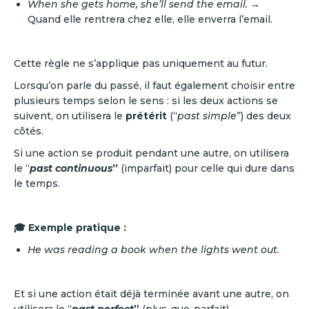
When she gets home, she’ll send the email.
→
Quand elle rentrera chez elle, elle enverra l’email.
Cette règle ne s’applique pas uniquement au futur.
Lorsqu’on parle du passé, il faut également choisir entre
plusieurs temps selon le sens : si les deux actions se
suivent, on utilisera le
prétérit
(“
past simple
”) des deux
côtés.
Si une action se produit pendant une autre, on utilisera
le “
past continuous
”
(imparfait) pour celle qui dure dans
le temps.
🎓 Exemple pratique :
He was reading a book when the lights went out.
Et si une action était déjà terminée avant une autre, on
utilisera le “
past perfect
”
(plus-que-parfait).