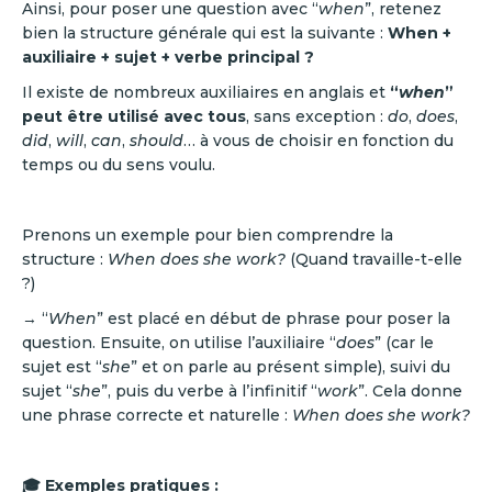
Ainsi, pour poser une question avec “
when
”, retenez
bien la structure générale qui est la suivante :
When +
auxiliaire + sujet + verbe principal ?
Il existe de nombreux auxiliaires en anglais et
“
when
”
peut être utilisé avec tous
, sans exception :
do
,
does
,
did
,
will
,
can
,
should
… à vous de choisir en fonction du
temps ou du sens voulu.
Prenons un exemple pour bien comprendre la
structure :
When does she work?
(Quand travaille-t-elle
?)
→ “
When
” est placé en début de phrase pour poser la
question. Ensuite, on utilise l’auxiliaire “
does
” (car le
sujet est “
she
” et on parle au présent simple), suivi du
sujet “
she
”, puis du verbe à l’infinitif “
work
”. Cela donne
une phrase correcte et naturelle :
When does she work?
🎓 Exemples pratiques :