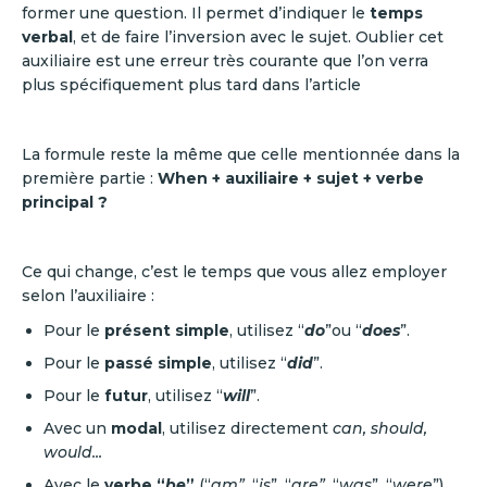
former une question. Il permet d’indiquer le
temps
verbal
, et de faire l’inversion avec le sujet. Oublier cet
auxiliaire est une erreur très courante que l’on verra
plus spécifiquement plus tard dans l’article
La formule reste la même que celle mentionnée dans la
première partie :
When + auxiliaire + sujet + verbe
principal ?
Ce qui change, c’est le temps que vous allez employer
selon l’auxiliaire :
Pour le
présent simple
, utilisez “
do
”ou “
does
”.
Pour le
passé simple
, utilisez “
did
”.
Pour le
futur
, utilisez “
will
”.
Avec un
modal
, utilisez directement
can, should,
would...
Avec le
verbe “
be
”
(“
am”
, “
is
”, “
are”
, “
was
”, “
were
”),