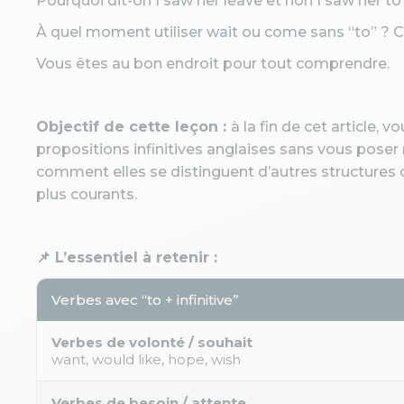
Pourquoi dit-on I saw her leave et non I saw her to
À quel moment utiliser wait ou come sans “to” ? 
Vous êtes au bon endroit pour tout comprendre.
Objectif de cette leçon :
à la fin de cet article, v
propositions infinitives anglaises sans vous pose
comment elles se distinguent d’autres structures c
plus courants.
📌 L’essentiel à retenir :
Verbes avec “to + infinitive”
Verbes de volonté / souhait
want, would like, hope, wish
Verbes de besoin / attente