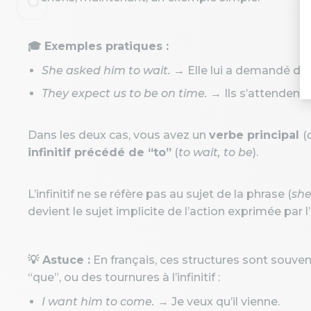
🎓 Exemples pratiques :
She asked him to wait.
→ Elle lui a demandé d’a
They expect us to be on time.
→ Ils s’attendent 
Dans les deux cas, vous avez un
verbe principal
(
infinitif précédé de “to”
(
to wait, to be
).
L’infinitif ne se réfère pas au sujet de la phrase (
she
devient le sujet implicite de l’action exprimée par l’in
💡 Astuce :
En français, ces structures sont souve
“que”, ou des tournures à l’infinitif :
I want him to come.
→ Je veux qu’il vienne.