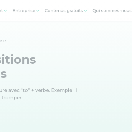
nt
Entreprise
Contenus gratuits
Qui sommes-nous
ise
itions
is
ure avec “to” + verbe. Exemple : I
e tromper.