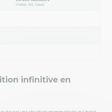
make, let, have
tion infinitive en
tive clause) une structure grammaticale qui inclut