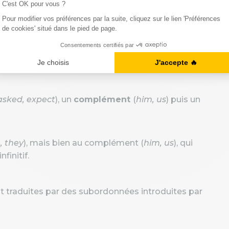
ttendre.
à ce que nous soyons à l’heure.
asked, expect
), un
complément
(
him, us
) puis un
, they
), mais bien au complément (
him, us
), qui
finitif.
nt traduites par des subordonnées introduites par