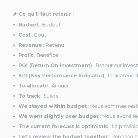
📌 Ce qu’il faut retenir :
Budget
: Budget
Cost
: Coût
Revenue
: Revenu
Profit
: Bénéfice
ROI (Return On Investment)
: Retour sur inve
KPI (Key Performance Indicator)
: Indicateur 
To allocate
: Allouer
To track
: Suivre
We stayed within budget
: Nous sommes rest
We went slightly over budget
: Nous avons l
The current forecast is optimistic
: La prévisi
Let’s review the budget together
: Repasson