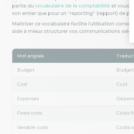
partie du
vocabulaire de la comptabilité
et vous s
son entier que pour un “
reporting
” (rapport) de pro
Maîtriser ce vocabulaire facilite l’utilisation corr
aide à mieux structurer vos communications selon 
Mot anglais
Traduct
Budget
Budget
Cost
Coût
Expenses
Dépens
Fixed costs
Coûts f
Variable costs
Coûts v