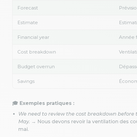
Forecast
Prévisi
Estimate
Estimat
Financial year
Année f
Cost breakdown
Ventila
Budget overrun
Dépass
Savings
Économ
🎓 Exemples pratiques :
We need to review the cost breakdown before t
May.
→ Nous devons revoir la ventilation des co
mai.