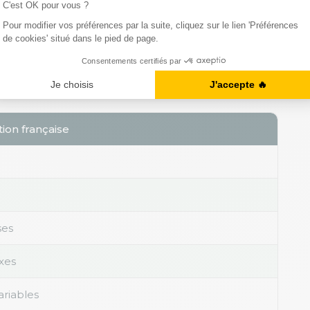
erviront aussi bien pour un suivi budgétaire dans
jet.
ecte des nombres cardinaux ou ordinaux, et vous
la règle propre à chaque contexte.
ion française
es
ixes
ariables