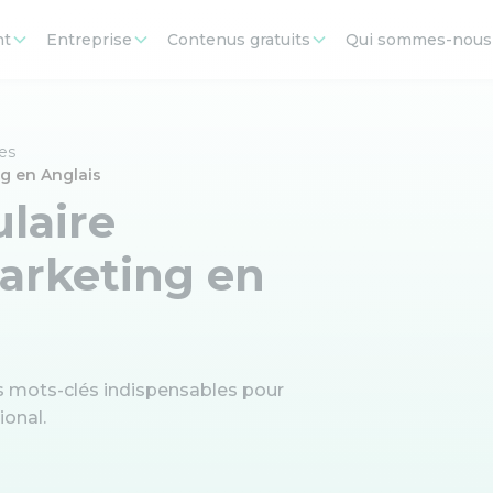
nt
Entreprise
Contenus gratuits
Qui sommes-nous
res
ng en Anglais
ulaire
arketing en
es mots-clés indispensables pour
ional.