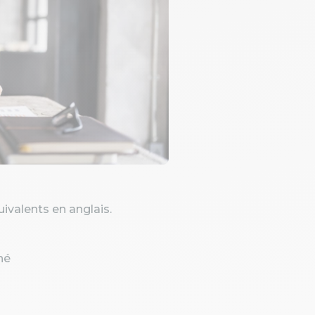
uivalents en anglais.
hé