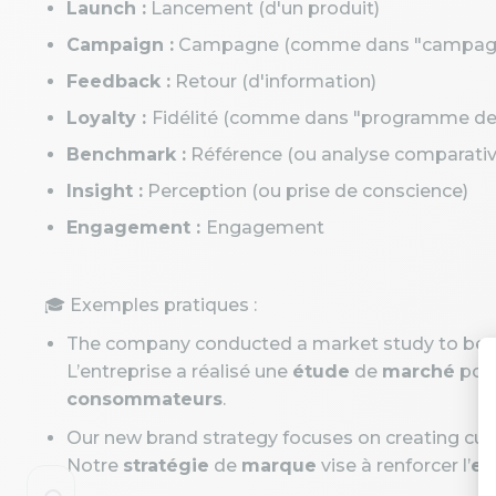
Launch :
Lancement (d'un produit)
Campaign :
Campagne (comme dans "campagne 
Feedback :
Retour (d'information)
Loyalty :
Fidélité (comme dans "programme de f
Benchmark :
Référence (ou analyse comparativ
Insight :
Perception (ou prise de conscience)
Engagement :
Engagement
🎓 Exemples pratiques :
The company conducted a market study to bett
L’entreprise a réalisé une
étude
de
marché
pou
consommateurs
.
Our new brand strategy focuses on creating cu
Notre
stratégie
de
marque
vise à renforcer l’
en