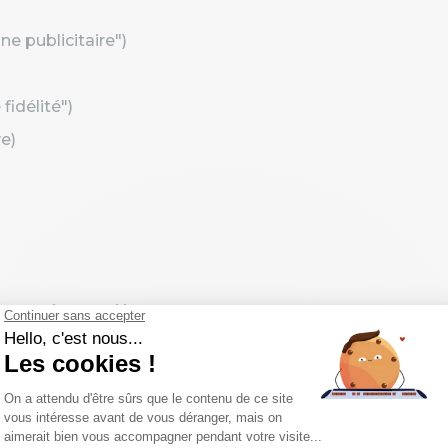
publicitaire")
idélité")
e)
er understand its target consumers. ⟶
r mieux comprendre sa
cible
de
stomer engagement and increasing loyalty. ⟶
gagement
client et à augmenter la
fidélité
.