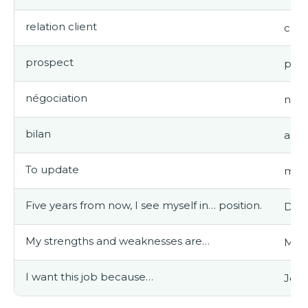
relation client
cust
prospect
pros
négociation
nego
bilan
asse
To update
mett
Five years from now, I see myself in… position.
Dans
My strengths and weaknesses are…
Mes 
I want this job because…
Je v