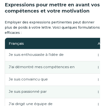
Expressions pour mettre en avant vos
compétences et votre motivation
‍Employer des expressions pertinentes peut donner
plus de poids à votre lettre. Voici quelques formulations
efficaces :
Français
Angl
Je suis enthousiaste à l’idée de
I am
J'ai démontré mes compétences en
I ha
Je suis convaincu que
I am
Je suis passionné par
I am
J'ai dirigé une équipe de
I ha