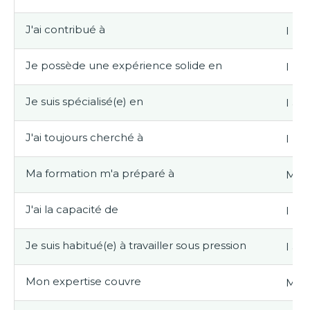
J'ai contribué à
I ha
Je possède une expérience solide en
I ha
Je suis spécialisé(e) en
I am
J'ai toujours cherché à
I ha
Ma formation m'a préparé à
My t
J'ai la capacité de
I hav
Je suis habitué(e) à travailler sous pression
I am
Mon expertise couvre
My e