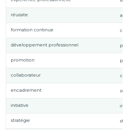
work
réussite
achi
formation continue
cont
développement professionnel
prof
promotion
pro
collaborateur
coll
encadrement
supe
initiative
initi
stratégie
stra