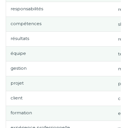
responsabilités
respo
compétences
skill
résultats
resu
équipe
tea
gestion
man
projet
proj
client
clie
formation
educ
expérience professionnelle