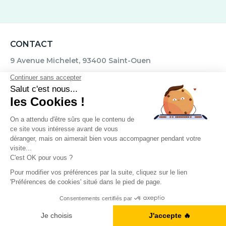
CONTACT
9 Avenue Michelet, 93400 Saint-Ouen
Nous appeler : 01 88 32 79 92
Nous contacter par mail
Blog
ÉCOLE DE LANGUES
Qui sommes-nous ?
A1, B2, C1... Vous en êtes où ?
Je fais le test
FINANCEMENT
Formation Anglais CPF