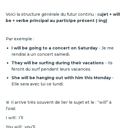
Voici la structure générale du futur continu : s
ujet + will
be + verbe principal au participe présent (-ing)
Par exemple :
I will be going to a concert on Saturday
- Je me
rendrai à un concert samedi.
They will be surfing during their vacations
- Ils
feront du surf pendant leurs vacances.
She will be hanging out with him this Monday
-
Elle sera avec lui ce lundi.
🚨 Il arrive très souvent de lier le sujet et le : “will” à
l’oral.
I will : I’ll
You will : you’ll