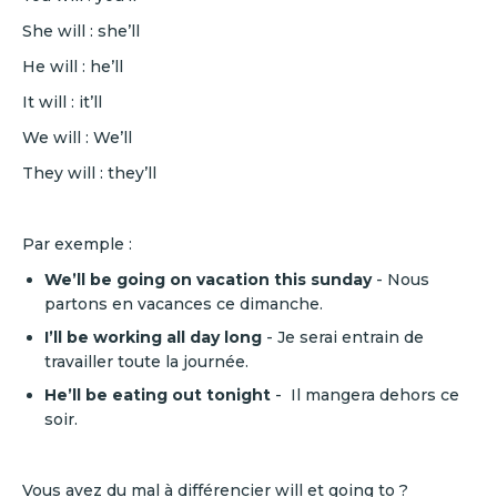
She will : she’ll
He will : he’ll
It will : it’ll
We will : We’ll
They will : they’ll
Par exemple :
We’ll be going on vacation this sunday
- Nous
partons en vacances ce dimanche.
I’ll be working all day long
- Je serai entrain de
travailler toute la journée.
He’ll be eating out tonight
- Il mangera dehors ce
soir.
Vous avez du mal à différencier will et going to ?