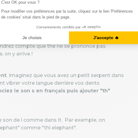
uestion ?
ncer Ze pour dire le the. Mais si vous écoutez
endrez compte que the ne se prononce pas
on y arrive !
ent
. Imaginez que vous avez un petit serpent dans
ant vibrer votre langue derrière vos dents
iez le son s en français puis ajouter "th"
 le son de i comme dans it. Par exemple, on
lephant" comme "thi elephant".