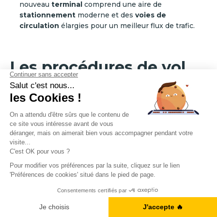
nouveau
terminal
comprend une aire de
stationnement
moderne et des
voies de
circulation
élargies pour un meilleur flux de trafic.
Les procédures de vol
en anglais
Découvrez les termes clés pour décrire les procédures
de vol en anglais !
Le vocabulaire du décollage et de
Obtenez votre Ebook gratuit
l’atterrissage en anglais
Je télécharge l'ebook