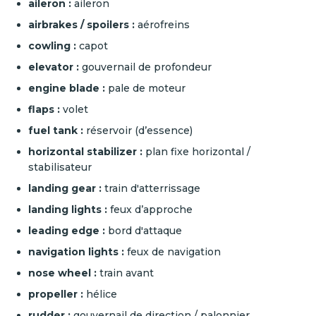
aileron :
aileron
airbrakes / spoilers :
aérofreins
cowling :
capot
elevator :
gouvernail de profondeur
engine blade :
pale de moteur
flaps :
volet
fuel tank :
réservoir (d’essence)
horizontal stabilizer :
plan fixe horizontal /
stabilisateur
landing gear :
train d'atterrissage
landing lights :
feux d’approche
leading edge :
bord d'attaque
navigation lights :
feux de navigation
nose wheel :
train avant
propeller :
hélice
rudder :
gouvernail de direction / palonnier