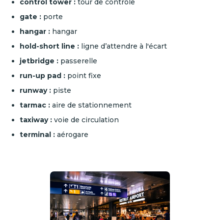
control tower :
tour de contrôle
gate :
porte
hangar :
hangar
hold-short line :
ligne d’attendre à l'écart
jetbridge :
passerelle
run-up pad :
point fixe
runway :
piste
tarmac :
aire de stationnement
taxiway :
voie de circulation
terminal :
aérogare