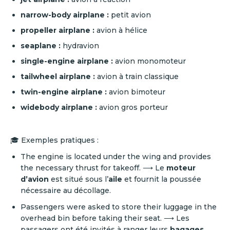
narrow-body airplane :
petit avion
propeller airplane :
avion à hélice
seaplane :
hydravion
single-engine airplane :
avion monomoteur
tailwheel airplane :
avion à train classique
twin-engine airplane :
avion bimoteur
widebody airplane :
avion gros porteur
🎓 Exemples pratiques :
The engine is located under the wing and provides
the necessary thrust for takeoff. ⟶ Le
moteur
d’avion
est situé sous l’
aile
et fournit la poussée
nécessaire au décollage.
Passengers were asked to store their luggage in the
overhead bin before taking their seat. ⟶ Les
passagers ont été invités à ranger leurs
bagages