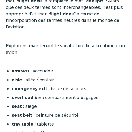
mot
“
flight deck
” a remplacé le mot “
cockpit
” ! Alors
que ces deux termes sont interchangeables, il est plus
approprié d’utiliser “
flight deck
” à cause de
l’incorporation des termes neutres dans le monde de
l’aviation.
Explorons maintenant le vocabulaire lié à la cabine d’un
avion :
armrest
: accoudoir
aisle :
allée / couloir
emergency exit :
issue de secours
overhead bin :
compartiment à bagages
seat :
siège
seat belt :
ceinture de sécurité
tray table :
tablette