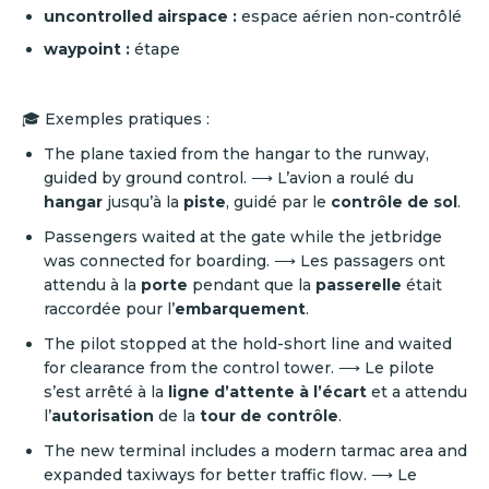
uncontrolled airspace :
espace aérien non-contrôlé
waypoint :
étape
🎓 Exemples pratiques :
The plane taxied from the hangar to the runway,
guided by ground control. ⟶ L’avion a roulé du
hangar
jusqu’à la
piste
, guidé par le
contrôle de sol
.
Passengers waited at the gate while the jetbridge
was connected for boarding. ⟶ Les passagers ont
attendu à la
porte
pendant que la
passerelle
était
raccordée pour l’
embarquement
.
The pilot stopped at the hold-short line and waited
for clearance from the control tower. ⟶ Le pilote
s’est arrêté à la
ligne d’attente à l’écart
et a attendu
l’
autorisation
de la
tour de contrôle
.
The new terminal includes a modern tarmac area and
expanded taxiways for better traffic flow. ⟶ Le